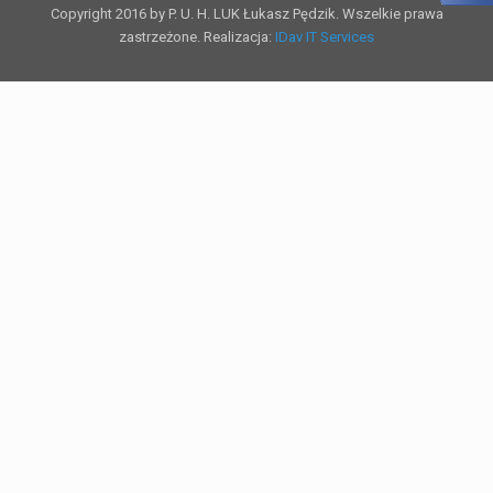
Copyright 2016 by P. U. H. LUK Łukasz Pędzik. Wszelkie prawa
zastrzeżone. Realizacja:
IDav IT Services